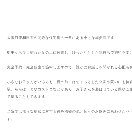
大阪府岸和田市の閑静な住宅街の一角にある小さな鍼灸院です。
街中から少し離れた丘の上に位置し、ゆったりとした気持ちで施術を受
完全予約・完全個室で施術しますので、誰かにお話しを聞かれる心配も
小さなお子さんがいる方も、目の前にはちょっとした公園や院内にも待
駅、ららぽーとやコストコなどがあり、お子さんを遊ばせている間やご
て帰ることもできます。
当院では様々な症状に対する鍼灸治療の他、個々のお悩みにあわせたパ
す。