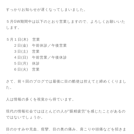
すっかりお知らせが遅くなってしまいました。
５月
GW
期間中は以下のとおり営業しますので、よろしくお願いいた
します。
５月１日
(
木
)
営業
２日
(
金
)
午前休診／午後営業
３日
(
土
)
営業
４日
(
日
)
午前営業／午後休診
５日
(
月
)
休診
６日
(
火
)
営業
さて、前々回のブログでは最後に目の酷使は控えてと締めくくりまし
た。
人は情報の多くを視覚から得ています。
現代の情報社会ではほとんどの人が“眼精疲労
”
を感じたことがあるの
ではないでしょうか。
目のかすみや充血、痙攣、目の奥の痛み、肩こりや頭痛などを招きま