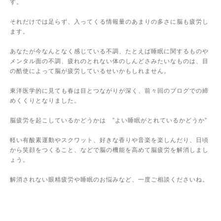
す。
それだけでは足らず、入ってくる情報量のあまりの多さに脳も疲労し
ます。
あなたが今なんとなく感じている不調、たとえば睡眠に関するものや
メンタル面の不調、疲れのとれない体のしんどさみたいなものは、目
の酷使によって脳が疲労しているせいかもしれません。
東洋医学的に見ても春は目とつながりが深く、前々回のブログでの締
めくくりとなりました。
脳疲労を起こしているかどうかは
”
よい睡眠がとれているかどうか
”
軽い有酸素運動やスクワット、好きな香りや音楽を楽しんだり、日頃
から笑顔をつくること、などで脳の機能を高めて脳疲労を解消しまし
ょう。
解消されない眼精疲労や睡眠のお悩みなど、一度ご相談くださいね。