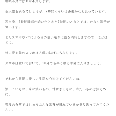
睡眠不足では血が不足します。
個人差もあるでしょうが、
7
時間くらいは必要かなと思っています。
私自身、
6
時間睡眠が続いたときと
7
時間のときとでは、かなり調子が
違います。
またスマホや
PC
による目の使い過ぎは血を消耗しますので、ほどほ
どに。
特に寝る前のスマホは入眠の妨げにもなります。
スマホは置いておいて、
10
分でも早く眠る準備に入りましょう。
それから胃腸に優しい生活を心掛けてくださいね。
油っこいもの、味の濃いもの、甘すぎるもの、冷たいものは控えめ
に。
普段の食事ではじゅうぶんな栄養が摂れているか振り返ってみてくだ
さい。