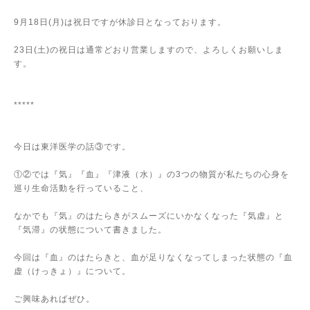
9
月
18
日
(
月
)
は祝日ですが休診日となっております。
23
日
(
土
)
の祝日は通常どおり営業しますので、よろしくお願いしま
す。
*****
今日は東洋医学の話③です。
①②では『気』『血』『津液（水）』の
3
つの物質が私たちの心身を
巡り生命活動を行っていること、
なかでも『気』のはたらきがスムーズにいかなくなった『気虚』と
『気滞』の状態について書きました。
今回は『血』のはたらきと、血が足りなくなってしまった状態の『血
虚（けっきょ）』について。
ご興味あればぜひ。