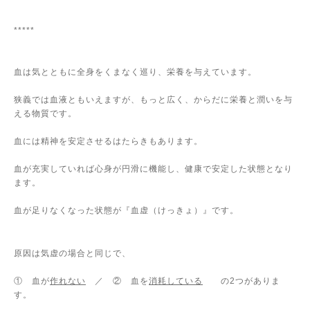
*****
血は気とともに全身をくまなく巡り、栄養を与えています。
狭義では血液ともいえますが、もっと広く、からだに栄養と潤いを与
える物質です。
血には精神を安定させるはたらきもあります。
血が充実していれば心身が円滑に機能し、健康で安定した状態となり
ます。
血が足りなくなった状態が『血虚（けっきょ）』です。
原因は気虚の場合と同じで、
① 血が
作れない
／ ② 血を
消耗している
の
2
つがありま
す。