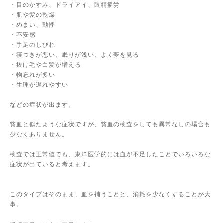
・目のかすみ、ドライアイ、眼精疲労
・肌や髪の乾燥
・めまい、動悸
・不安感
・手足のしびれ
・寝つきが悪い、眠りが浅い、よく夢を見る
・抜け毛や白髪が増える
・物忘れが多い
・生理が遅れやすい
などの症状が出ます。
貧血と似たような症状ですが、貧血の検査をしても異常なしの場合も
少なくありません。
検査では正常値でも、東洋医学的には血が不足したことでいろいろな
症状が出ていると考えます。
このタイプはそのまま、血を補うことと、消耗を少なくすることが大
事。