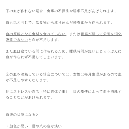
①の血が作れない場合、食事の不摂生や睡眠不足があげられます。
血も気と同じで、飲食物から取り込んだ栄養素から作られます。
血の原料となる食材を食べていない
、または
胃腸が弱って栄養を消化
吸収できない
と血が不足します。
また血は寝ている間に作られるため、睡眠時間が短いとじゅうぶんに
血が作られず不足してしまいます。
②の血を消耗している場合については、女性は毎月生理があるので血
が不足しやすくなります。
他にストレスや過労（特に肉体労働）、目の酷使によって血を消耗す
ることなどがあげられます。
血虚の状態になると、
・顔色が悪い、唇や爪の色が淡い