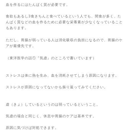
血を作るにはたんぱく質が必要です。
食欲もあるし
3
食きちんと食べているという人でも、間食が多く、た
んぱく質などの血を作るために必要な栄養素が少なくなっていること
もあります。
ただし、胃腸が弱っている人は消化吸収の負担になるので、胃腸のケ
アが最優先です。
（東洋医学の話①『気虚』のところで書いています）
ストレスは体に熱を生み、血を消耗させてしまう原因になります。
ストレスが原因になってないかも振り返ってみてください。
虚（きょ）しているというのは弱っているということ。
気虚の場合と同じく、休息や胃腸のケアは基本です。
原因に気づけば対処できます。