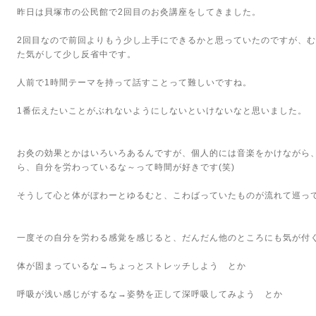
昨日は貝塚市の公民館で
2
回目のお灸講座をしてきました。
2
回目なので前回よりもう少し上手にできるかと思っていたのですが、
た気がして少し反省中です。
人前で
1
時間テーマを持って話すことって難しいですね。
1
番伝えたいことがぶれないようにしないといけないなと思いました。
お灸の効果とかはいろいろあるんですが、個人的には音楽をかけながら
ら、自分を労わっているな～って時間が好きです
(
笑
)
そうして心と体がぼわーとゆるむと、こわばっていたものが流れて巡っ
一度その自分を労わる感覚を感じると、だんだん他のところにも気が付
体が固まっているな→ちょっとストレッチしよう とか
呼吸が浅い感じがするな→姿勢を正して深呼吸してみよう とか