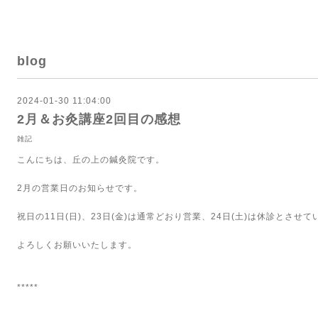
blog
2024-01-30 11:04:00
2月＆お灸講座2回目の感想
雑記
こんにちは、丘の上の鍼灸院です。
2
月の営業日のお知らせです。
祝日の
11
日
(
日
)
、
23
日
(
金
)
は通常どおり営業、
24
日
(
土
)
は休診とさせて
よろしくお願いいたします。
*****