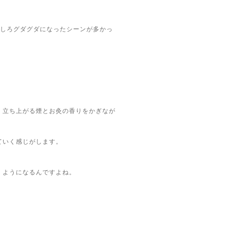
むしろグダグダになったシーンが多かっ
、立ち上がる煙とお灸の香りをかぎなが
ていく感じがします。
くようになるんですよね。